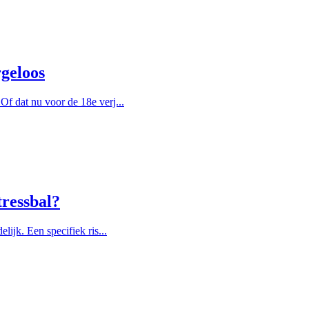
rgeloos
f dat nu voor de 18e verj...
tressbal?
lijk. Een specifiek ris...