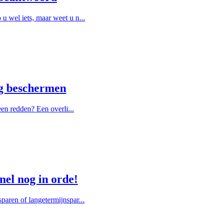
u wel iets, maar weet u n...
ng beschermen
een redden? Een overli...
nel nog in orde!
paren of langetermijnspar...