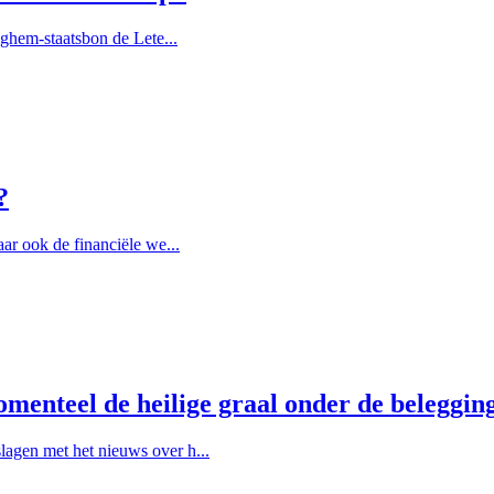
eghem-staatsbon de Lete...
?
ar ook de financiële we...
menteel de heilige graal onder de beleggin
agen met het nieuws over h...