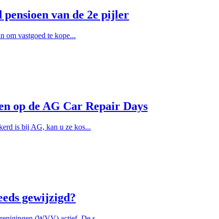
pensioen van de 2e pijler
lan om vastgoed te kope...
llen op de AG Car Repair Days
rd is bij AG, kan u ze kos...
eeds gewijzigd?
enigingen (WVV) actief. De s...