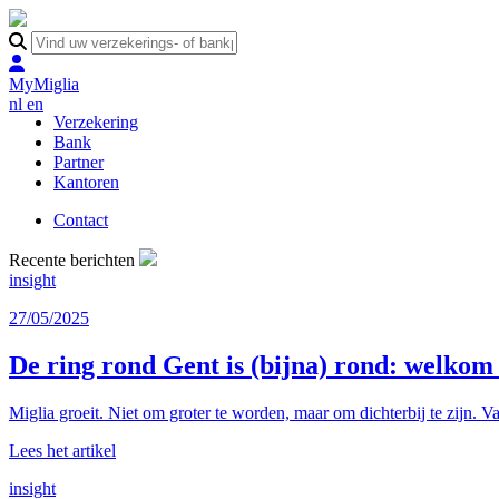
MyMiglia
nl
en
Verzekering
Bank
Partner
Kantoren
Contact
Recente berichten
insight
27/05/2025
De ring rond Gent is (bijna) rond: welko
Miglia groeit. Niet om groter te worden, maar om dichterbij te zijn. Va
Lees het artikel
insight