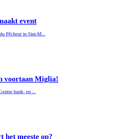
maakt event
u Pêcheur in Sint-M...
n voortaan Miglia!
entse bank- en ...
rt het meeste op?