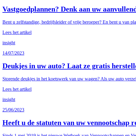
Vastgoedplannen? Denk aan uw aanvullend 
Bent u zelfstandige, bedrijfsleider of vrije beroeper? En bent u van p
Lees het artikel
insight
14/07/2023
Deukjes in uw auto? Laat ze gratis herste
Storende deukjes in het koetswerk van uw wagen? Als uw auto verzeke
Lees het artikel
insight
25/06/2023
Heeft u de statuten van uw vennootschap r
Sinds 1 mei 2019 is het nieuwe Wetboek van Vennootschappen en Ver