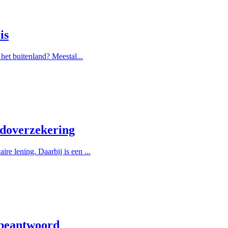
is
het buitenland? Meestal...
ldoverzekering
e lening. Daarbij is een ...
 beantwoord