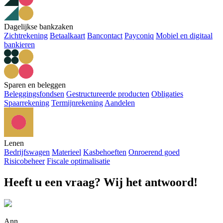
Dagelijkse bankzaken
Zichtrekening
Betaalkaart
Bancontact
Payconiq
Mobiel en digitaal
bankieren
Sparen en beleggen
Beleggingsfondsen
Gestructureerde producten
Obligaties
Spaarrekening
Termijnrekening
Aandelen
Lenen
Bedrijfswagen
Materieel
Kasbehoeften
Onroerend goed
Risicobeheer
Fiscale optimalisatie
Heeft u een vraag? Wij het antwoord!
Ann