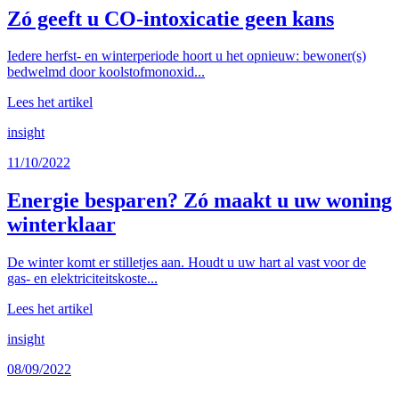
Zó geeft u CO-intoxicatie geen kans
Iedere herfst- en winterperiode hoort u het opnieuw: bewoner(s)
bedwelmd door koolstofmonoxid...
Lees het artikel
insight
11/10/2022
Energie besparen? Zó maakt u uw woning
winterklaar
De winter komt er stilletjes aan. Houdt u uw hart al vast voor de
gas- en elektriciteitskoste...
Lees het artikel
insight
08/09/2022