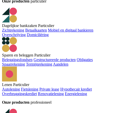
Onze producten
particulier
Dagelijkse bankzaken Particulier
Zichtrekening
Betaalkaarten
Mobiel en digitaal bankieren
Overschrijving
Domiciliëring
Sparen en beleggen Particulier
Beleggingsfondsen
Gestructureerde producten
Obligaties
Spaarrekening
Termijnrekening
Aandelen
Lenen Particulier
Autolening
Fietslening
Private lease
Hypothecair krediet
Overbruggingskrediet
Renovatielening
Energielening
Onze producten
professioneel