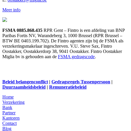
Meer info
FSMA 0885.868.435
RPR Gent – Fintro is een afdeling van BNP
Paribas Fortis NV, Warandeberg 3, 1000 Brussel (RPR Brussel –
BTW BE 0403.199.702). De Fintro agenten zijn bij de FSMA als
verzekeringsmakelaar ingeschreven. V.U. Steve Sax, Fintro
Oostakker, Oostakkerdorp 38, 9041 Oostakker. Fintro Oostakker
Miglia bv is gehouden aan de
FSMA gedragscode
.
Beleid belangenconflict
|
Gedragsregels
Tussenpersoon
|
Duurzaamheidsbeleid
|
Remuneratiebeleid
Home
Verzekering
Bank
Partner
Kantoren
Contact
Blog