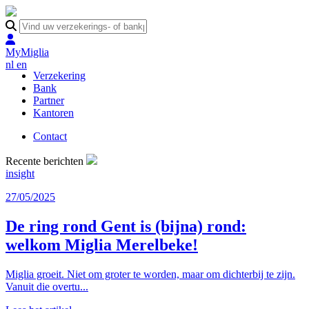
MyMiglia
nl
en
Verzekering
Bank
Partner
Kantoren
Contact
Recente berichten
insight
27/05/2025
De ring rond Gent is (bijna) rond:
welkom Miglia Merelbeke!
Miglia groeit. Niet om groter te worden, maar om dichterbij te zijn.
Vanuit die overtu...