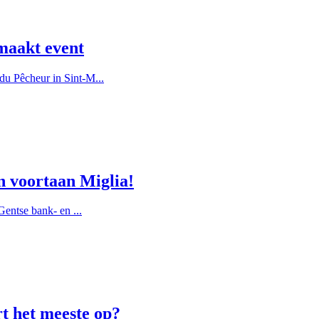
maakt event
u Pêcheur in Sint-M...
n voortaan Miglia!
entse bank- en ...
rt het meeste op?