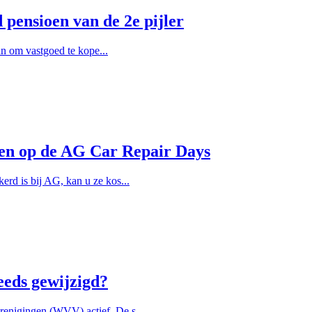
pensioen van de 2e pijler
lan om vastgoed te kope...
llen op de AG Car Repair Days
rd is bij AG, kan u ze kos...
eeds gewijzigd?
enigingen (WVV) actief. De s...