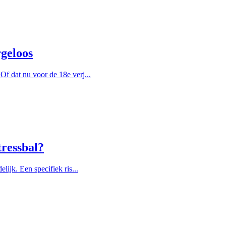
rgeloos
f dat nu voor de 18e verj...
tressbal?
lijk. Een specifiek ris...