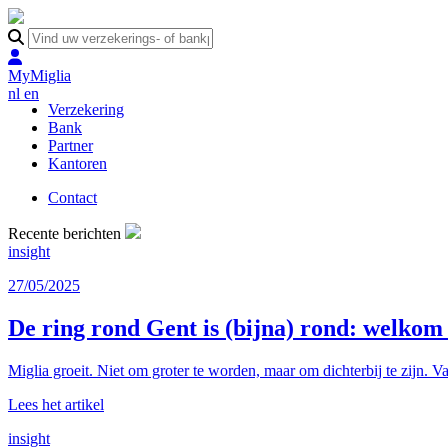
MyMiglia
nl
en
Verzekering
Bank
Partner
Kantoren
Contact
Recente berichten
insight
27/05/2025
De ring rond Gent is (bijna) rond: welko
Miglia groeit. Niet om groter te worden, maar om dichterbij te zijn. Va
Lees het artikel
insight