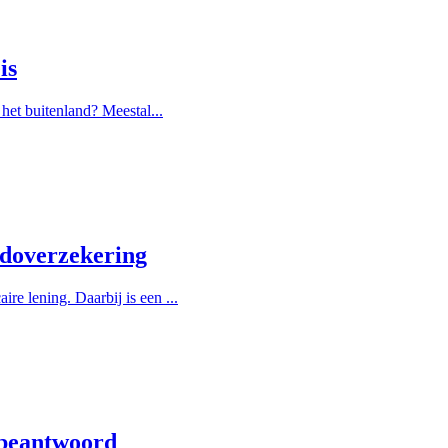
is
het buitenland? Meestal...
ldoverzekering
e lening. Daarbij is een ...
 beantwoord