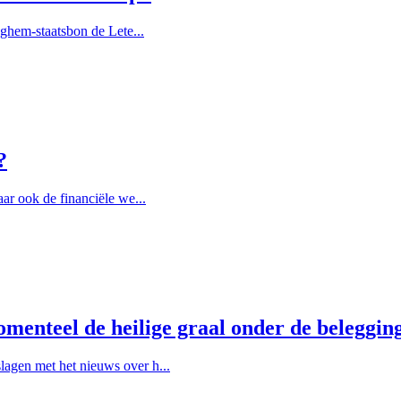
eghem-staatsbon de Lete...
?
ar ook de financiële we...
menteel de heilige graal onder de beleggin
agen met het nieuws over h...