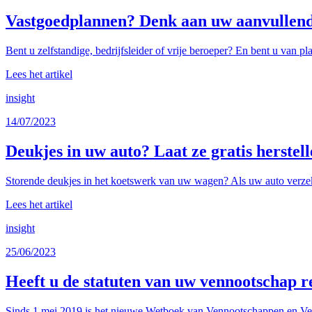
Vastgoedplannen? Denk aan uw aanvullend 
Bent u zelfstandige, bedrijfsleider of vrije beroeper? En bent u van p
Lees het artikel
insight
14/07/2023
Deukjes in uw auto? Laat ze gratis herste
Storende deukjes in het koetswerk van uw wagen? Als uw auto verzeke
Lees het artikel
insight
25/06/2023
Heeft u de statuten van uw vennootschap r
Sinds 1 mei 2019 is het nieuwe Wetboek van Vennootschappen en Ver