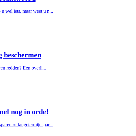
u wel iets, maar weet u n...
ng beschermen
een redden? Een overli...
nel nog in orde!
paren of langetermijnspar...