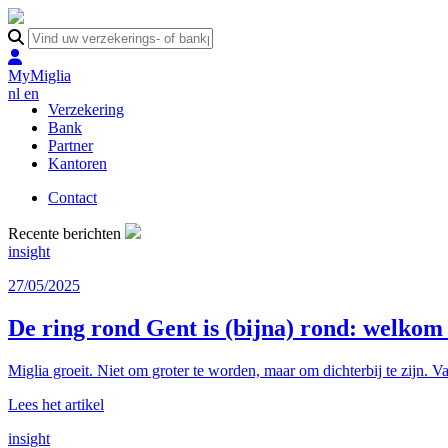
MyMiglia
nl
en
Verzekering
Bank
Partner
Kantoren
Contact
Recente berichten
insight
27/05/2025
De ring rond Gent is (bijna) rond: welko
Miglia groeit. Niet om groter te worden, maar om dichterbij te zijn. Va
Lees het artikel
insight