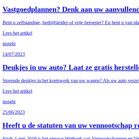
Vastgoedplannen? Denk aan uw aanvullend 
Bent u zelfstandige, bedrijfsleider of vrije beroeper? En bent u van p
Lees het artikel
insight
14/07/2023
Deukjes in uw auto? Laat ze gratis herste
Storende deukjes in het koetswerk van uw wagen? Als uw auto verzeke
Lees het artikel
insight
25/06/2023
Heeft u de statuten van uw vennootschap r
Sinds 1 mei 2019 is het nieuwe Wetboek van Vennootschappen en Ver