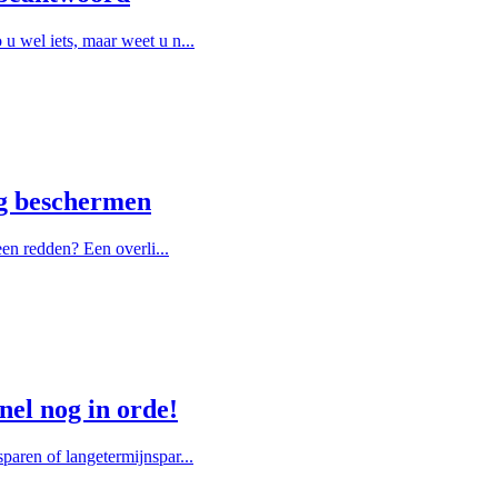
u wel iets, maar weet u n...
ng beschermen
een redden? Een overli...
nel nog in orde!
paren of langetermijnspar...