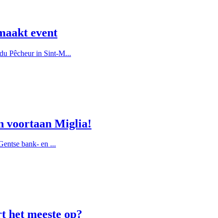
maakt event
u Pêcheur in Sint-M...
n voortaan Miglia!
entse bank- en ...
rt het meeste op?