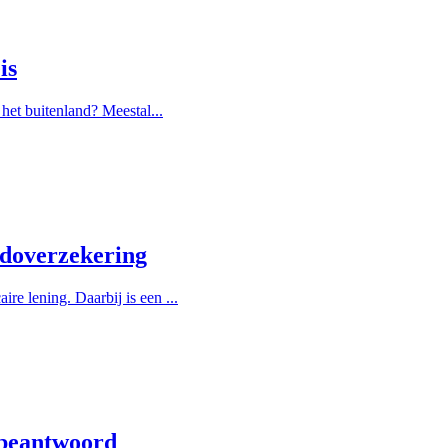
is
het buitenland? Meestal...
ldoverzekering
e lening. Daarbij is een ...
 beantwoord