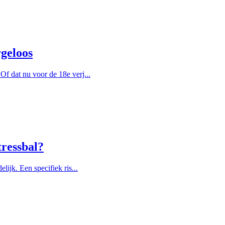
rgeloos
f dat nu voor de 18e verj...
tressbal?
lijk. Een specifiek ris...