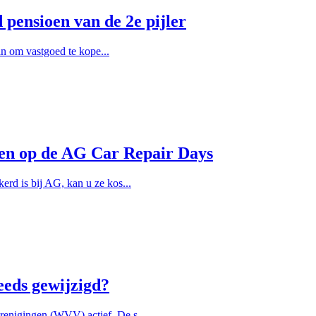
pensioen van de 2e pijler
lan om vastgoed te kope...
llen op de AG Car Repair Days
rd is bij AG, kan u ze kos...
eeds gewijzigd?
enigingen (WVV) actief. De s...