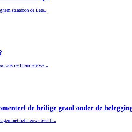
eghem-staatsbon de Lete...
?
ar ook de financiële we...
menteel de heilige graal onder de beleggin
agen met het nieuws over h...