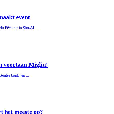
maakt event
u Pêcheur in Sint-M...
n voortaan Miglia!
entse bank- en ...
rt het meeste op?