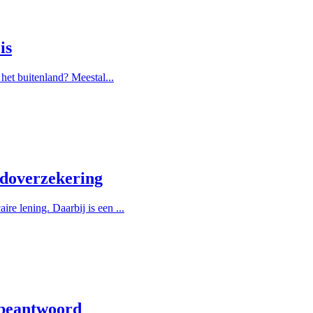
is
het buitenland? Meestal...
ldoverzekering
e lening. Daarbij is een ...
 beantwoord