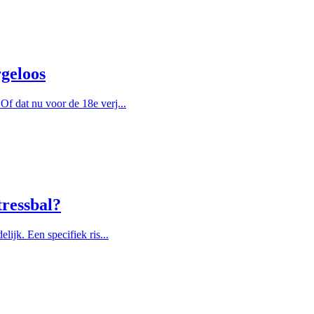
rgeloos
f dat nu voor de 18e verj...
tressbal?
lijk. Een specifiek ris...