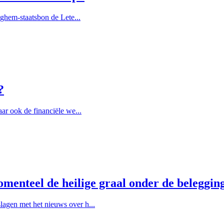
eghem-staatsbon de Lete...
?
ar ook de financiële we...
menteel de heilige graal onder de beleggin
agen met het nieuws over h...