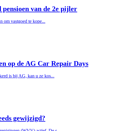
pensioen van de 2e pijler
lan om vastgoed te kope...
llen op de AG Car Repair Days
rd is bij AG, kan u ze kos...
eeds gewijzigd?
enigingen (WVV) actief. De s...