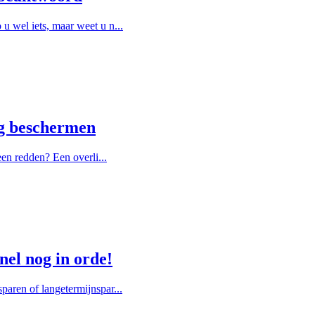
u wel iets, maar weet u n...
ng beschermen
een redden? Een overli...
nel nog in orde!
paren of langetermijnspar...