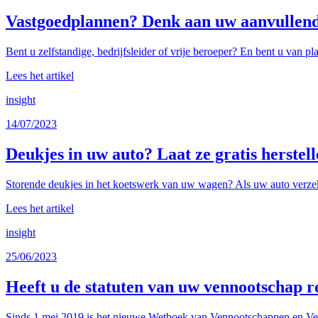
Vastgoedplannen? Denk aan uw aanvullend 
Bent u zelfstandige, bedrijfsleider of vrije beroeper? En bent u van p
Lees het artikel
insight
14/07/2023
Deukjes in uw auto? Laat ze gratis herste
Storende deukjes in het koetswerk van uw wagen? Als uw auto verzeke
Lees het artikel
insight
25/06/2023
Heeft u de statuten van uw vennootschap r
Sinds 1 mei 2019 is het nieuwe Wetboek van Vennootschappen en Ver