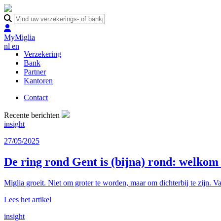
MyMiglia
nl
en
Verzekering
Bank
Partner
Kantoren
Contact
Recente berichten
insight
27/05/2025
De ring rond Gent is (bijna) rond: welko
Miglia groeit. Niet om groter te worden, maar om dichterbij te zijn. Va
Lees het artikel
insight