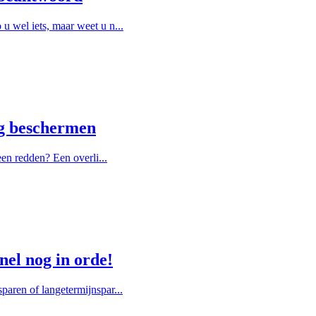
u wel iets, maar weet u n...
ng beschermen
een redden? Een overli...
nel nog in orde!
paren of langetermijnspar...