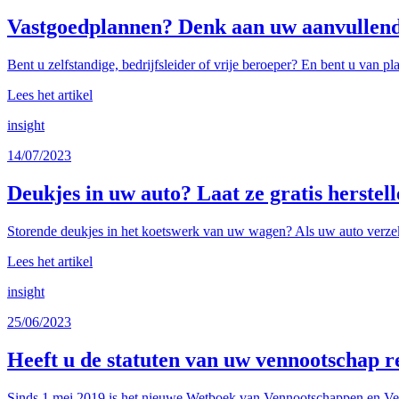
Vastgoedplannen? Denk aan uw aanvullend 
Bent u zelfstandige, bedrijfsleider of vrije beroeper? En bent u van p
Lees het artikel
insight
14/07/2023
Deukjes in uw auto? Laat ze gratis herste
Storende deukjes in het koetswerk van uw wagen? Als uw auto verzeke
Lees het artikel
insight
25/06/2023
Heeft u de statuten van uw vennootschap r
Sinds 1 mei 2019 is het nieuwe Wetboek van Vennootschappen en Ver