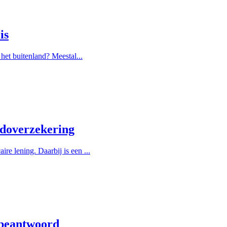
is
het buitenland? Meestal...
ldoverzekering
e lening. Daarbij is een ...
 beantwoord