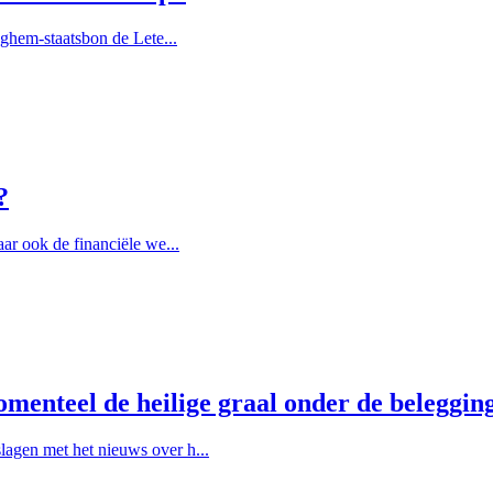
eghem-staatsbon de Lete...
?
ar ook de financiële we...
menteel de heilige graal onder de beleggin
agen met het nieuws over h...