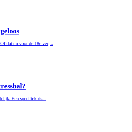
rgeloos
f dat nu voor de 18e verj...
tressbal?
lijk. Een specifiek ris...