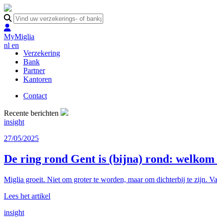
MyMiglia
nl
en
Verzekering
Bank
Partner
Kantoren
Contact
Recente berichten
insight
27/05/2025
De ring rond Gent is (bijna) rond: welko
Miglia groeit. Niet om groter te worden, maar om dichterbij te zijn. Va
Lees het artikel
insight