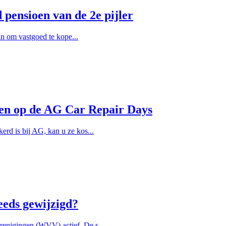
pensioen van de 2e pijler
lan om vastgoed te kope...
llen op de AG Car Repair Days
rd is bij AG, kan u ze kos...
eeds gewijzigd?
enigingen (WVV) actief. De s...