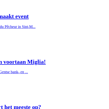
maakt event
u Pêcheur in Sint-M...
n voortaan Miglia!
entse bank- en ...
rt het meeste op?