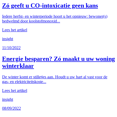
Zó geeft u CO-intoxicatie geen kans
Iedere herfst- en winterperiode hoort u het opnieuw: bewoner(s)
bedwelmd door koolstofmonoxid...
Lees het artikel
insight
11/10/2022
Energie besparen? Zó maakt u uw woning
winterklaar
De winter komt er stilletjes aan. Houdt u uw hart al vast voor de
gas- en elektriciteitskoste...
Lees het artikel
insight
08/09/2022