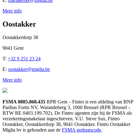
E:
mariakerke@miglia.be
Meer info
Oostakker
Oostakkerdorp 38
9041 Gent
T:
+32 9 251 23 24
E:
oostakker@miglia.be
Meer info
FSMA 0885.868.435
RPR Gent – Fintro is een afdeling van BNP
Paribas Fortis NV, Warandeberg 3, 1000 Brussel (RPR Brussel –
BTW BE 0403.199.702). De Fintro agenten zijn bij de FSMA als
verzekeringsmakelaar ingeschreven. V.U. Steve Sax, Fintro
Oostakker, Oostakkerdorp 38, 9041 Oostakker. Fintro Oostakker
Miglia bv is gehouden aan de
FSMA gedragscode
.