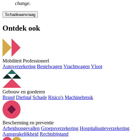
change.
Schadeaanvraag
Ontdek ook
Mobiliteit Professioneel
Autoverzekering
Bestelwagen
Vrachtwagen
Vloot
Gebouw en goederen
Brand
Diefstal
Schade
Risico's
Machinebreuk
Bescherming en preventie
Arbeidsongevallen
Groepsverzekering
Hospitalisatieverzekering
Aansprakelijkheid
Rechtsbijstand