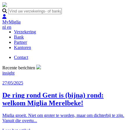
MyMiglia
nl
en
Verzekering
Bank
Partner
Kantoren
Contact
Recente berichten
insight
27/05/2025
De ring rond Gent is (bijna) rond:
welkom Miglia Merelbeke!
Miglia groeit. Niet om groter te worden, maar om dichterbij te zijn.
Vanuit die overtu...