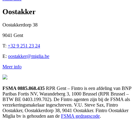
Oostakker
Oostakkerdorp 38
9041 Gent
T:
+32 9 251 23 24
E:
oostakker@miglia.be
Meer info
FSMA 0885.868.435
RPR Gent – Fintro is een afdeling van BNP
Paribas Fortis NV, Warandeberg 3, 1000 Brussel (RPR Brussel –
BTW BE 0403.199.702). De Fintro agenten zijn bij de FSMA als
verzekeringsmakelaar ingeschreven. V.U. Steve Sax, Fintro
Oostakker, Oostakkerdorp 38, 9041 Oostakker. Fintro Oostakker
Miglia bv is gehouden aan de
FSMA gedragscode
.