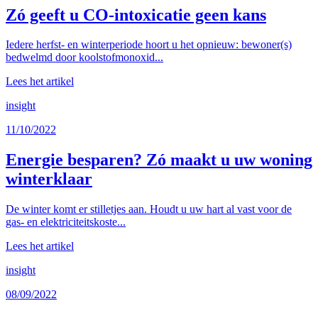
Zó geeft u CO-intoxicatie geen kans
Iedere herfst- en winterperiode hoort u het opnieuw: bewoner(s)
bedwelmd door koolstofmonoxid...
Lees het artikel
insight
11/10/2022
Energie besparen? Zó maakt u uw woning
winterklaar
De winter komt er stilletjes aan. Houdt u uw hart al vast voor de
gas- en elektriciteitskoste...
Lees het artikel
insight
08/09/2022