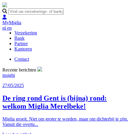
MyMiglia
nl
en
Verzekering
Bank
Partner
Kantoren
Contact
Recente berichten
insight
27/05/2025
De ring rond Gent is (bijna) rond:
welkom Miglia Merelbeke!
Miglia groeit. Niet om groter te worden, maar om dichterbij te zijn.
Vanuit die overtu...