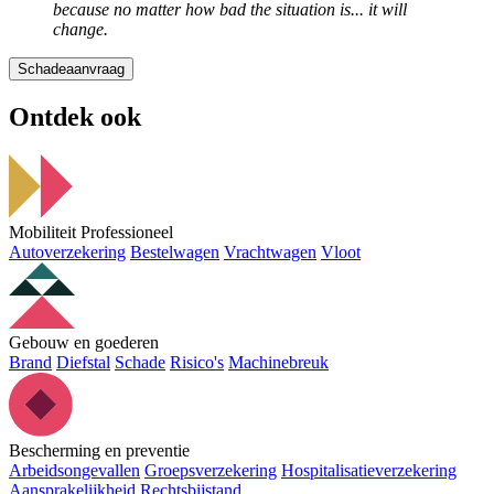
because no matter how bad the situation is... it will
change.
Schadeaanvraag
Ontdek ook
Mobiliteit Professioneel
Autoverzekering
Bestelwagen
Vrachtwagen
Vloot
Gebouw en goederen
Brand
Diefstal
Schade
Risico's
Machinebreuk
Bescherming en preventie
Arbeidsongevallen
Groepsverzekering
Hospitalisatieverzekering
Aansprakelijkheid
Rechtsbijstand