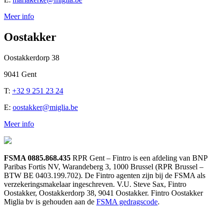
Meer info
Oostakker
Oostakkerdorp 38
9041 Gent
T:
+32 9 251 23 24
E:
oostakker@miglia.be
Meer info
FSMA 0885.868.435
RPR Gent – Fintro is een afdeling van BNP
Paribas Fortis NV, Warandeberg 3, 1000 Brussel (RPR Brussel –
BTW BE 0403.199.702). De Fintro agenten zijn bij de FSMA als
verzekeringsmakelaar ingeschreven. V.U. Steve Sax, Fintro
Oostakker, Oostakkerdorp 38, 9041 Oostakker. Fintro Oostakker
Miglia bv is gehouden aan de
FSMA gedragscode
.