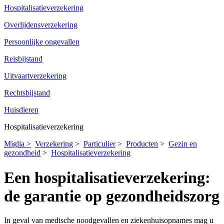
Hospitalisatieverzekering
Overlijdensverzekering
Persoonlijke ongevallen
Reisbijstand
Uitvaartverzekering
Rechtsbijstand
Huisdieren
Hospitalisatieverzekering
Miglia >
Verzekering
>
Particulier
>
Producten
>
Gezin en
gezondheid
>
Hospitalisatieverzekering
Een hospitalisatieverzekering:
de garantie op gezondheidszorg
In geval van medische noodgevallen en ziekenhuisopnames mag u