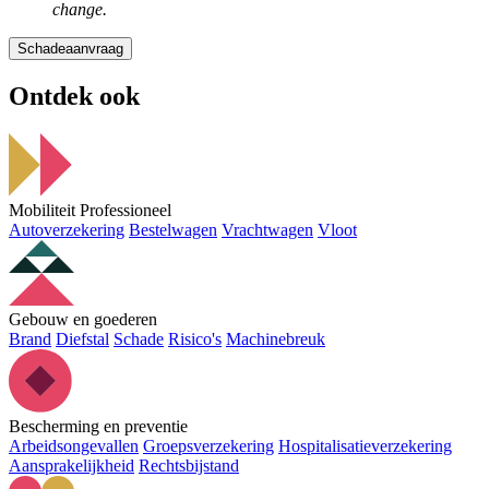
change.
Schadeaanvraag
Ontdek ook
Mobiliteit Professioneel
Autoverzekering
Bestelwagen
Vrachtwagen
Vloot
Gebouw en goederen
Brand
Diefstal
Schade
Risico's
Machinebreuk
Bescherming en preventie
Arbeidsongevallen
Groepsverzekering
Hospitalisatieverzekering
Aansprakelijkheid
Rechtsbijstand