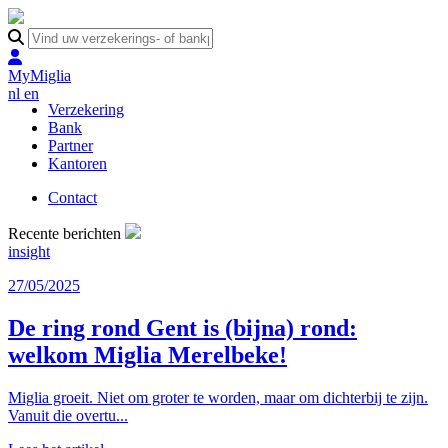
MyMiglia
nl
en
Verzekering
Bank
Partner
Kantoren
Contact
Recente berichten
insight
27/05/2025
De ring rond Gent is (bijna) rond:
welkom Miglia Merelbeke!
Miglia groeit. Niet om groter te worden, maar om dichterbij te zijn.
Vanuit die overtu...