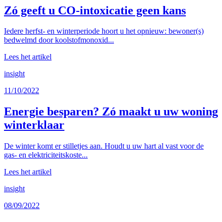
Zó geeft u CO-intoxicatie geen kans
Iedere herfst- en winterperiode hoort u het opnieuw: bewoner(s)
bedwelmd door koolstofmonoxid...
Lees het artikel
insight
11/10/2022
Energie besparen? Zó maakt u uw woning
winterklaar
De winter komt er stilletjes aan. Houdt u uw hart al vast voor de
gas- en elektriciteitskoste...
Lees het artikel
insight
08/09/2022